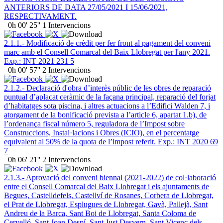
ANTERIORS DE DATA 27/05/2021 I 15/06/2021,
RESPECTIVAMENT.
0h 00' 25''
1 Intervencions
2.1.1.- Modificació de crèdit per fer front al pagament del conveni
marc amb el Consell Comarcal del Baix Llobregat per l'any 2021.
Exp.: INT 2021 231 5
0h 00' 57''
2 Intervencions
2.1.2.- Declaració d'obra d’interès públic de les obres de reparació
puntual d’aplacat ceràmic de la façana principal, reparació del forjat
d’habitatges sota piscina, i altres actuacions a l’Edifici Walden 7, i
atorgament de la bonificació prevista a l’article 6, apartat 1.b), de
l’ordenança fiscal número 5, reguladora de l’Impost sobre
Construccions, Instal·lacions i Obres (ICIO), en el percentatge
equivalent al 50% de la quota de l’impost referit. Exp.: INT 2020 69
7
0h 06' 21''
2 Intervencions
2.1.3.- Aprovació del conveni biennal (2021-2022) de col·laboració
entre el Consell Comarcal del Baix Llobregat i els ajuntaments de
Begues, Castelldefels, Castellví de Rosanes, Corbera de Llobregat,
el Prat de Llobregat, Esplugues de Llobregat, Gavà, Pallejà, Sant
Andreu de la Barca, Sant Boi de Llobregat, Santa Coloma de
Cervelló, Sant Joan Despí, Sant Just Desvern, Sant Vicenç dels