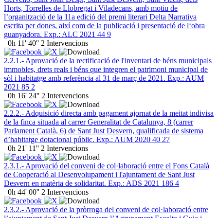
Horts, Torrelles de Llobregat i Viladecans, amb motiu de
l’organització de la 11a edició del premi literari Delta Narrativa
escrita per dones, així com de la publicació i presentació de l‘obra
guanyadora. Exp.: ALC 2021 44 9
0h 11' 40''
2 Intervencions
2.2.1.- Aprovació de la rectificació de l'inventari de béns municipals
immobles, drets reals i béns que integren el patrimoni municipal de
sòl i habitatge amb referència al 31 de març de 2021. Exp.: AUM
2021 85 2
0h 16' 24''
2 Intervencions
2.2.2.- Adquisició directa amb pagament ajornat de la meitat indivisa
de la finca situada al carrer Generalitat de Catalunya, 8 (carrer
Parlament Català, 6) de Sant Just Desvern, qualificada de sistema
d’habitatge dotacional públic. Exp.: AUM 2020 40 27
0h 21' 11''
2 Intervencions
2.3.1.- Aprovació del conveni de col·laboració entre el Fons Català
de Cooperació al Desenvolupament i l'ajuntament de Sant Just
Desvern en matèria de solidaritat. Exp.: ADS 2021 186 4
0h 44' 00''
2 Intervencions
2.3.2.- Aprovació de la pròrroga del conveni de col·laboració entre