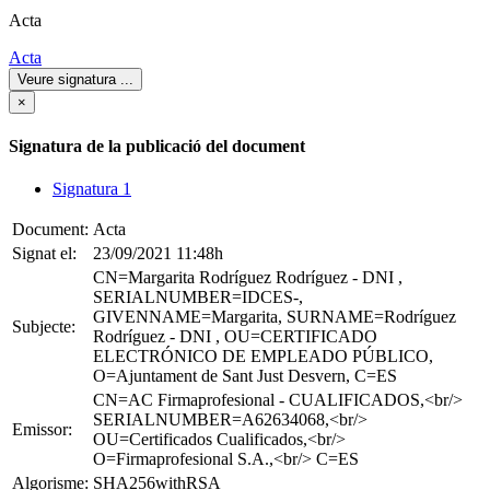
Acta
Acta
Veure signatura
...
×
Signatura de la publicació del document
Signatura 1
Document:
Acta
Signat el:
23/09/2021 11:48h
CN=Margarita Rodríguez Rodríguez - DNI ,
SERIALNUMBER=IDCES-,
GIVENNAME=Margarita, SURNAME=Rodríguez
Subjecte:
Rodríguez - DNI , OU=CERTIFICADO
ELECTRÓNICO DE EMPLEADO PÚBLICO,
O=Ajuntament de Sant Just Desvern, C=ES
CN=AC Firmaprofesional - CUALIFICADOS,<br/>
SERIALNUMBER=A62634068,<br/>
Emissor:
OU=Certificados Cualificados,<br/>
O=Firmaprofesional S.A.,<br/> C=ES
Algorisme:
SHA256withRSA