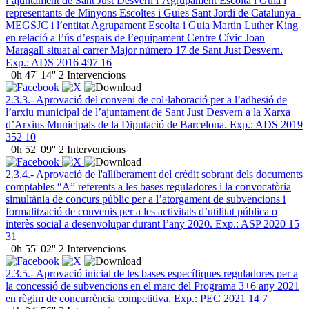
l’ajuntament de Sant Just Desvern l’Agrupament Escolta i Guia i
representants de Minyons Escoltes i Guies Sant Jordi de Catalunya -
MEGSJC i l’entitat Agrupament Escolta i Guia Martin Luther King
en relació a l’ús d’espais de l’equipament Centre Cívic Joan
Maragall situat al carrer Major número 17 de Sant Just Desvern.
Exp.: ADS 2016 497 16
0h 47' 14''
2 Intervencions
2.3.3.- Aprovació del conveni de col·laboració per a l’adhesió de
l’arxiu municipal de l’ajuntament de Sant Just Desvern a la Xarxa
d’Arxius Municipals de la Diputació de Barcelona. Exp.: ADS 2019
352 10
0h 52' 09''
2 Intervencions
2.3.4.- Aprovació de l'alliberament del crèdit sobrant dels documents
comptables “A” referents a les bases reguladores i la convocatòria
simultània de concurs públic per a l’atorgament de subvencions i
formalització de convenis per a les activitats d’utilitat pública o
interès social a desenvolupar durant l’any 2020. Exp.: ASP 2020 15
31
0h 55' 02''
2 Intervencions
2.3.5.- Aprovació inicial de les bases específiques reguladores per a
la concessió de subvencions en el marc del Programa 3+6 any 2021
en règim de concurrència competitiva. Exp.: PEC 2021 14 7