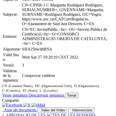
CN=CPISR-1 C Margarita Rodríguez Rodríguez,
SERIALNUMBER=, GIVENNAME=Margarita,
Subjecte:
SURNAME=Rodríguez Rodríguez, OU=Vegeu
https://www.aoc.cat/CATCert/Regulacio,
O=Ajuntament de Sant Just Desvern, C=ES
CN=EC-SectorPublic,<br/> OU=Serveis Públics de
Certificació,<br/> O=CONSORCI
Emissor:
ADMINISTRACIO OBERTA DE CATALUNYA,
<br/> C=ES
Algorisme:
SHA256withRSA
Vàlid fins
Wed Apr 27 10:20:10 CEST 2022
a:
Versió:
3
Validesa
de la
Comprovar validesa
signatura:
CN: (Common Name),
OU: (Organizational Unit),
O: (Organization),
C: (Country),
ST: (State),
L: (Locality)
Veure signatura
Descarregar signatura
Tornar
Compartir:
Anar als documents
Índex del Vídeo
Intervencions
1. APROVACIÓ DE LES ACTES DE LES SESSIONS