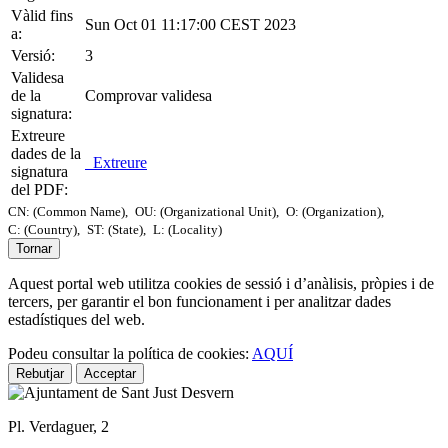
Vàlid fins
Sun Oct 01 11:17:00 CEST 2023
a:
Versió:
3
Validesa
de la
Comprovar validesa
signatura:
Extreure
dades de la
Extreure
signatura
del PDF:
CN: (Common Name),
OU: (Organizational Unit),
O: (Organization),
C: (Country),
ST: (State),
L: (Locality)
Tornar
Aquest portal web utilitza cookies de sessió i d’anàlisis, pròpies i de
tercers, per garantir el bon funcionament i per analitzar dades
estadístiques del web.
Podeu consultar la política de cookies:
AQUÍ
Rebutjar
Acceptar
Pl. Verdaguer, 2