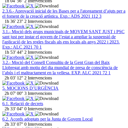
1h 04' 56''
2 Intervencions
2.3.6.- Aprovació inicial de les Bases per a l'atorgament d’ajuts per a
el foment de la creació artística. Exp.: ADS 2021 112 3
1h 36' 23''
2 Intervencions
3.1.- Moció dels grups municipals de MOVEM SANT JUST i PSC
sant just per instar el govern de l’estat a ampliar la suspensió de
l'aplicació de les regles fiscals als ens locals als anys 2022 i 2023.
Exp.: ALC 2021 70 1
1h 53' 44''
2 Intervencions
3.2.- Moció del Consell Consultiu de la Gent Gran del Baix
Llobregat amb motiu del dia mundial de presa de consciència de
l’abús i el maltractament en la vellesa. EXP. ALC 2021 72 1
2h 03' 12''
2 Intervencions
5. MOCIONS D’URGÈNCIA
2h 07' 00''
3 Intervencions
6.1. Relació de decrets
2h 33' 04''
0 Intervencions
6.2. Acords adoptats per la Junta de Govern Local
2h 33' 07''
0 Intervencions