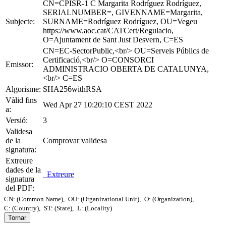
CN=CPISR-1 C Margarita Rodríguez Rodríguez,
SERIALNUMBER=, GIVENNAME=Margarita,
Subjecte:
SURNAME=Rodríguez Rodríguez, OU=Vegeu
https://www.aoc.cat/CATCert/Regulacio,
O=Ajuntament de Sant Just Desvern, C=ES
CN=EC-SectorPublic,<br/> OU=Serveis Públics de
Certificació,<br/> O=CONSORCI
Emissor:
ADMINISTRACIO OBERTA DE CATALUNYA,
<br/> C=ES
Algorisme:
SHA256withRSA
Vàlid fins
Wed Apr 27 10:20:10 CEST 2022
a:
Versió:
3
Validesa
de la
Comprovar validesa
signatura:
Extreure
dades de la
Extreure
signatura
del PDF:
CN: (Common Name),
OU: (Organizational Unit),
O: (Organization),
C: (Country),
ST: (State),
L: (Locality)
Tornar